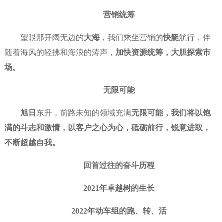
营销统筹
望眼那开阔无边的
大海
，我们乘坐营销的
快艇
航行，
伴
随着海风的轻拂和海浪的涛声，
加快资源统筹，大胆探索市
场。
无限可能
旭日
东升，前路未知的领域充满
无限可能
，
我们将以饱
满的斗志和激情，以客户之心为心，
砥砺前行，
锐意进取，
不断超越自我。
回首过往的奋斗历程
2021年卓越树的生长
2022年动车组的跑、转、活