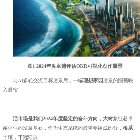
图
1 2024年度卓越评估OKR可视化创作愿景
与
AI多轮交流目标愿景后，一幅
理想家园
愿景的图画
映
入眼帘
活市场
是我们2024年度坚定的奋斗方向，
大树
象征着卓
越评估的发展基石，
作为生态系统的最重要组成部分，
根系
土壤，
干冠
延
展